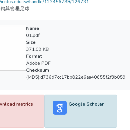
//ir.ntus.edu.tw/handle/123456789/126731
銷與管理;足球
Name
01.pdf
Size
371.09 KB
Format
Adobe PDF
Checksum
(MD5):d736d7cc17bb822e6aa40655f2f3b059
nload metrics
Google Scholar