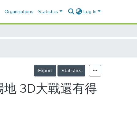
Organizations
Statistics
Log In
Export
Statistics
地 3D大戰還有得