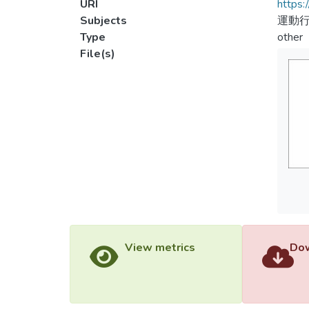
URI
https:
Subjects
運動行
Type
other
File(s)
View metrics
Dow