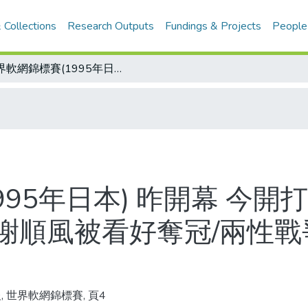
 Collections
Research Outputs
Fundings & Projects
People
世界軟網錦標賽(1995年日本) 昨開幕 今開打 中華應可連二勝 女單彭美園、男單謝順風被看好奪冠/兩性戰爭的名人 瑞格斯因癌症病逝
995年日本) 昨開幕 今開
謝順風被看好奪冠/兩性戰
, 世界軟網錦標賽, 頁4