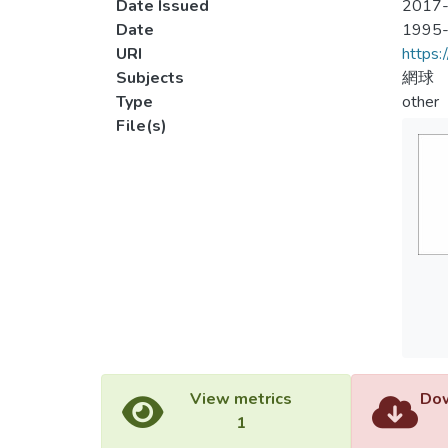
Date Issued
2017-
Date
1995
URI
https:
Subjects
網球
Type
other
File(s)
View metrics
Dow
1