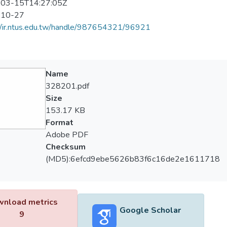
03-15T14:27:05Z
-10-27
//ir.ntus.edu.tw/handle/987654321/96921
Name
328201.pdf
Size
153.17 KB
Format
Adobe PDF
Checksum
(MD5):6efcd9ebe5626b83f6c16de2e1611718
nload metrics
Google Scholar
9