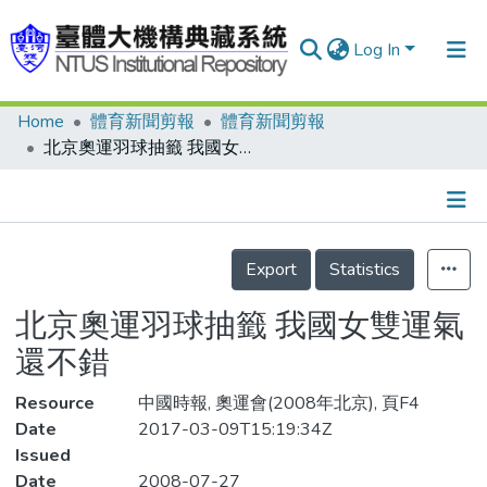
Log In
Home
體育新聞剪報
體育新聞剪報
Communities & Collections
北京奧運羽球抽籤 我國女雙運氣還不錯
Research Outputs
Fundings & Projects
Details
People
Export
Statistics
Organizations
北京奧運羽球抽籤 我國女雙運氣
Statistics
還不錯
Resource
中國時報, 奧運會(2008年北京), 頁F4
Date
2017-03-09T15:19:34Z
Issued
Date
2008-07-27