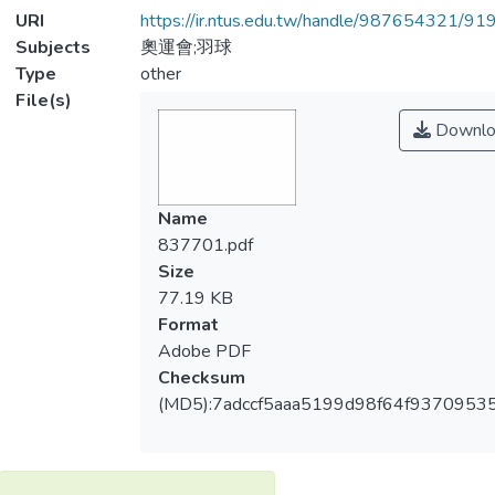
URI
https://ir.ntus.edu.tw/handle/987654321/91
Subjects
奧運會;羽球
Type
other
File(s)
Downlo
Name
837701.pdf
Size
77.19 KB
Format
Adobe PDF
Checksum
(MD5):7adccf5aaa5199d98f64f9370953