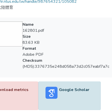
//ir.ntus.edu.tw/handle/987654321/105082
大陸體育
Name
162801.pdf
Size
83.63 KB
Format
Adobe PDF
Checksum
(MD5):3376735e248d058a73d2c057eabf7a7c
nload metrics
Google Scholar