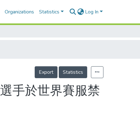
Organizations
Statistics
Log In
Export
Statistics
女選手於世界賽服禁