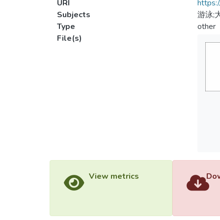
URI
https:
Subjects
游泳;
Type
other
File(s)
View metrics
Dow