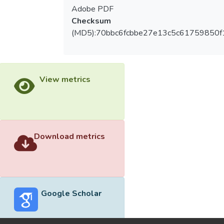
Adobe PDF
Checksum
(MD5):70bbc6fcbbe27e13c5c61759850f
View metrics
Download metrics
Google Scholar