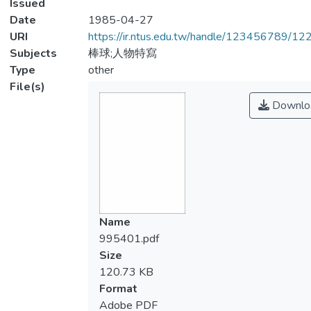
Issued
Date
1985-04-27
URI
https://ir.ntus.edu.tw/handle/123456789/1
Subjects
棒球;人物特寫
Type
other
File(s)
Downlo
Name
995401.pdf
Size
120.73 KB
Format
Adobe PDF