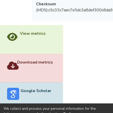
Checksum
(MD5):c5c33c7aec7e5dc3a8def300c8da
View metrics
Download metrics
Google Scholar
We collect and process your personal information for the