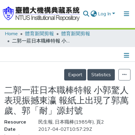
Log In
Home
體育新聞剪報
體育新聞剪報
Communities & Collections
二郭一莊日本職棒特報 小郭驚人表現振撼東瀛 報紙上出現了郭萬歲、郭「耐」源封號
Research Outputs
Fundings & Projects
Details
People
Export
Statistics
Organizations
二郭一莊日本職棒特報 小郭驚人
Statistics
表現振撼東瀛 報紙上出現了郭萬
歲、郭「耐」源封號
Resource
民生報, 日本職棒(1985年), 頁2
Date
2017-04-02T10:57:29Z