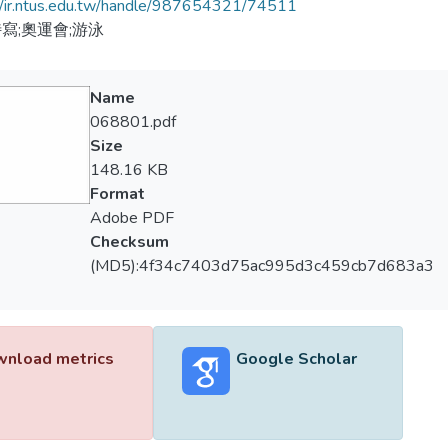
//ir.ntus.edu.tw/handle/987654321/74511
寫;奧運會;游泳
Name
068801.pdf
Size
148.16 KB
Format
Adobe PDF
Checksum
(MD5):4f34c7403d75ac995d3c459cb7d683a3
nload metrics
Google Scholar