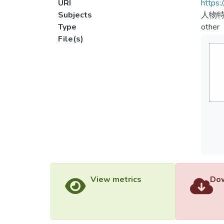
URI
https:
Subjects
人物特
Type
other
File(s)
View metrics
Dow