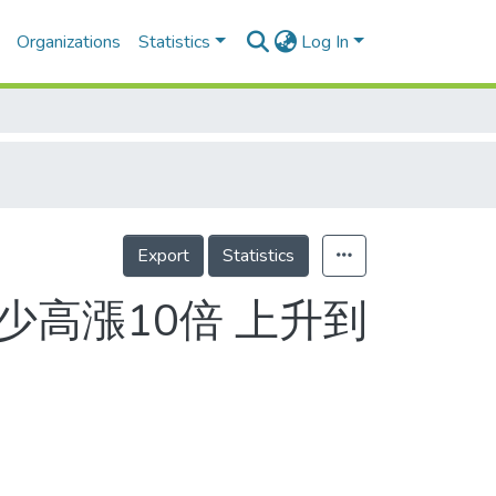
Organizations
Statistics
Log In
Export
Statistics
少高漲10倍 上升到