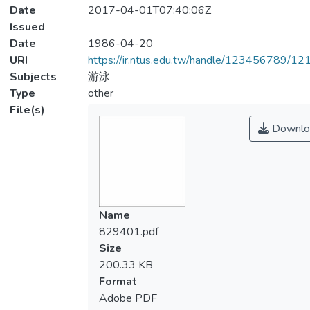
Date
2017-04-01T07:40:06Z
Issued
Date
1986-04-20
URI
https://ir.ntus.edu.tw/handle/123456789/1
Subjects
游泳
Type
other
File(s)
Downlo
Name
829401.pdf
Size
200.33 KB
Format
Adobe PDF