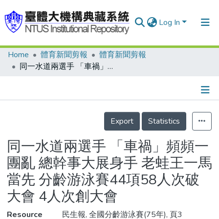
Log In
Home
體育新聞剪報
體育新聞剪報
Communities & Collections
同一水道兩選手 「車禍」頻頻一團亂 總幹事大展身手 老蛙王一馬當先 分齡游泳賽44項58人次破大會 4人次創大會
Research Outputs
Fundings & Projects
Details
People
Export
Statistics
Organizations
同一水道兩選手 「車禍」頻頻一
Statistics
團亂 總幹事大展身手 老蛙王一馬
當先 分齡游泳賽44項58人次破
大會 4人次創大會
Resource
民生報, 全國分齡游泳賽(75年), 頁3