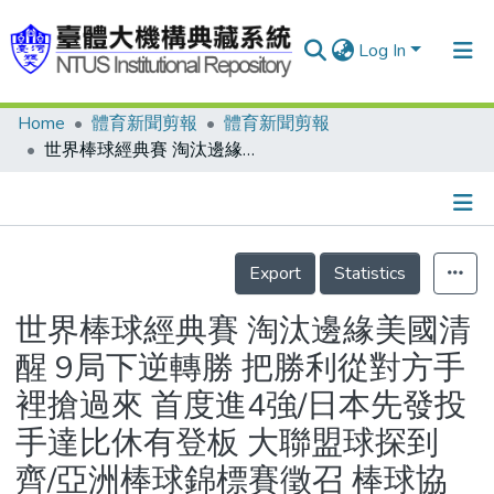
Log In
Home
體育新聞剪報
體育新聞剪報
Communities & Collections
世界棒球經典賽 淘汰邊緣美國清醒 9局下逆轉勝 把勝利從對方手裡搶過來 首度進4強/日本先發投手達比休有登板 大聯盟球探到齊/亞洲棒球錦標賽徵召 棒球協會要放下身段/組隊風潮中 新人笑舊人哭/台灣杯青棒賽 中道為生存而戰/北縣成棒隊 不錄用涉賭者
Research Outputs
Fundings & Projects
Details
People
Export
Statistics
Organizations
世界棒球經典賽 淘汰邊緣美國清
Statistics
醒 9局下逆轉勝 把勝利從對方手
裡搶過來 首度進4強/日本先發投
手達比休有登板 大聯盟球探到
齊/亞洲棒球錦標賽徵召 棒球協