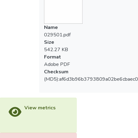
Name
029501.pdf
Size
542.27 KB
Format
Adobe PDF
Checksum
(MD5):af6d3b96b3793809a02be6cbaec
View metrics