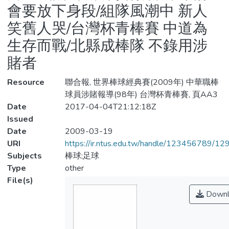
會要放下身段/組隊風潮中 新人
笑舊人哭/台灣杯青棒賽 中道為
生存而戰/北縣成棒隊 不錄用涉
賭者
Resource
聯合報, 世界棒球經典賽(2009年) 中華職棒
球員涉賭報導(98年) 台灣杯青棒賽, 頁AA3
Date
2017-04-04T21:12:18Z
Issued
Date
2009-03-19
URI
https://ir.ntus.edu.tw/handle/123456789/1
Subjects
棒球;足球
Type
other
File(s)
Downl