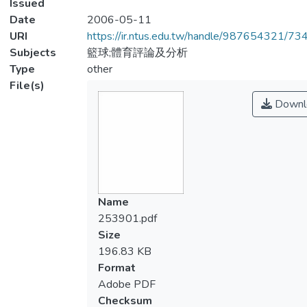
Issued
Date
2006-05-11
URI
https://ir.ntus.edu.tw/handle/987654321/73
Subjects
籃球;體育評論及分析
Type
other
File(s)
Downl
Name
253901.pdf
Size
196.83 KB
Format
Adobe PDF
Checksum