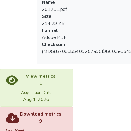
Name
201201.pdf
Size
214.29 KB
Format
Adobe PDF
Checksum
(MD5):870b0b5409257a90f98603e054
View metrics
1
Acquisition Date
Aug 1, 2026
Download metrics
9
Last Week