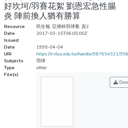
好坎坷/羽賽花絮 劉恩宏急性腸
炎 陣前換人猶有勝算
Resource
民生報, 亞洲杯羽球賽, 頁2
Date
2017-03-15T06:05:00Z
Issued
Date
1995-04-04
URI
https://ir.ntus.edu.tw/handle/987654321/95
Subjects
羽球
Type
other
File(s)
Dow