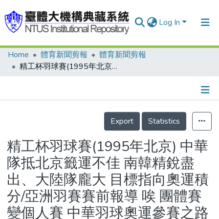
Log In
Home
體育新聞剪報
體育新聞剪報
Communities & Collections
精工杯羽球賽(1995年北京) 中華隊抵北京籤運不佳 南韓精銳盡出、大陸隊龐大 目標指向奧運積分/亞洲羽賽賽前報導 唉 團體賽變個人賽 中華羽球奧運參賽之路好坎坷/羽賽花絮 劉恩宏急性腸炎 陣前換人猶有勝算
Research Outputs
Fundings & Projects
Details
People
Export
Statistics
Organizations
精工杯羽球賽(1995年北京) 中華
Statistics
隊抵北京籤運不佳 南韓精銳盡
出、大陸隊龐大 目標指向奧運積
分/亞洲羽賽賽前報導 唉 團體賽
變個人賽 中華羽球奧運參賽之路