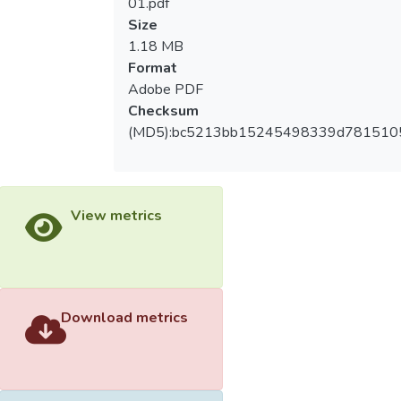
01.pdf
Size
1.18 MB
Format
Adobe PDF
Checksum
(MD5):bc5213bb15245498339d781510
View metrics
Download metrics