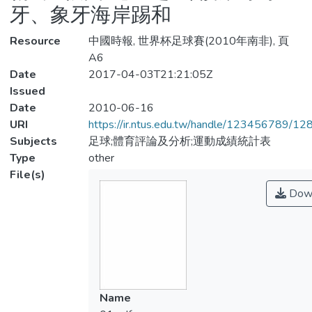
牙、象牙海岸踢和
Resource
中國時報, 世界杯足球賽(2010年南非), 頁
A6
Date
2017-04-03T21:21:05Z
Issued
Date
2010-06-16
URI
https://ir.ntus.edu.tw/handle/123456789/1
Subjects
足球;體育評論及分析;運動成績統計表
Type
other
File(s)
Dow
Name