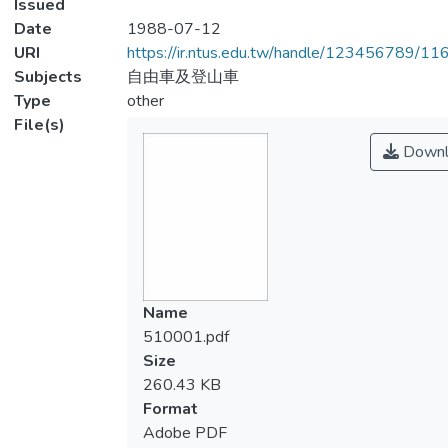
Issued
Date
1988-07-12
URI
https://ir.ntus.edu.tw/handle/123456789/1
Subjects
自由車及登山車
Type
other
File(s)
Downl
Name
510001.pdf
Size
260.43 KB
Format
Adobe PDF