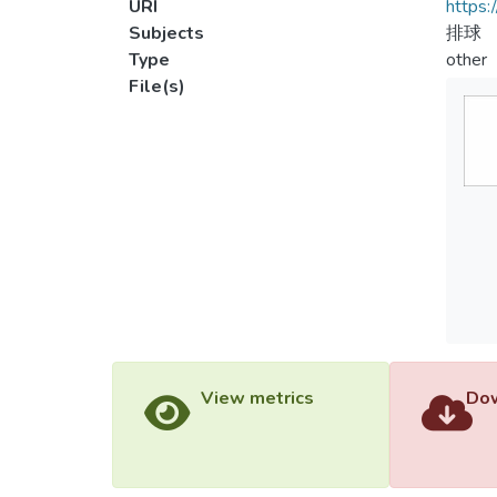
URI
https:
Subjects
排球
Type
other
File(s)
View metrics
Dow