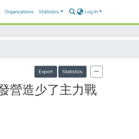
Organizations
Statistics
Log In
Export
Statistics
同發營造少了主力戰