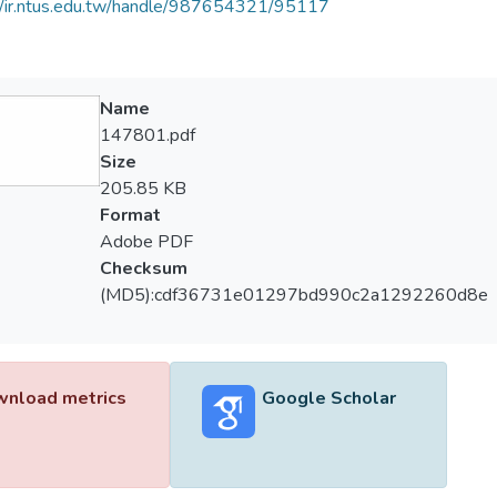
//ir.ntus.edu.tw/handle/987654321/95117
Name
147801.pdf
Size
205.85 KB
Format
Adobe PDF
Checksum
(MD5):cdf36731e01297bd990c2a1292260d8e
nload metrics
Google Scholar