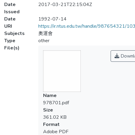
Date
2017-03-21T22:15:04Z
Issued
Date
1992-07-14
URI
https://ir.ntus.edu.tw/handle/987654321/1
Subjects
奧運會
Type
other
File(s)
Downl
Name
978701.pdf
Size
361.02 KB
Format
Adobe PDF