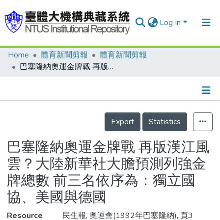
Log In
Home
體育新聞剪報
體育新聞剪報
Communities & Collections
巴塞隆納奧運金牌戰 再版漢江風雲？大陸新華社大膽預測列強金牌總數 前三名依序為：獨立國協、美國與德國
Research Outputs
Fundings & Projects
Details
People
Export
Statistics
Organizations
巴塞隆納奧運金牌戰 再版漢江風
Statistics
雲？大陸新華社大膽預測列強金
牌總數 前三名依序為：獨立國
協、美國與德國
Resource
民生報, 奧運會(1992年巴塞隆納), 頁3