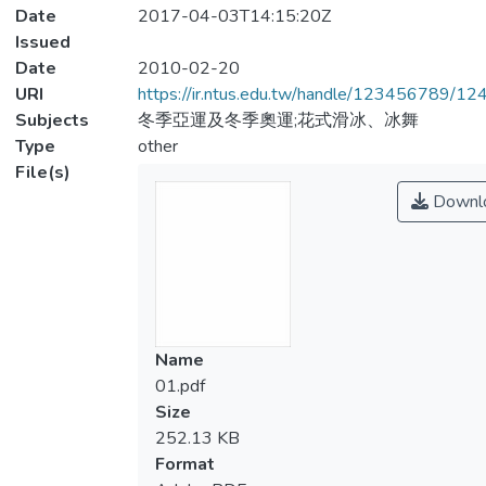
Date
2017-04-03T14:15:20Z
Issued
Date
2010-02-20
URI
https://ir.ntus.edu.tw/handle/123456789/1
Subjects
冬季亞運及冬季奧運;花式滑冰、冰舞
Type
other
File(s)
Downl
Name
01.pdf
Size
252.13 KB
Format