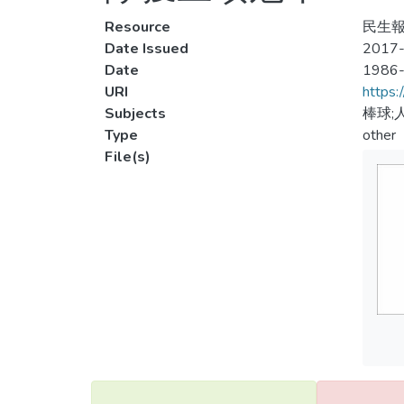
Resource
民生報
Date Issued
2017-
Date
1986
URI
https:
Subjects
棒球;
Type
other
File(s)