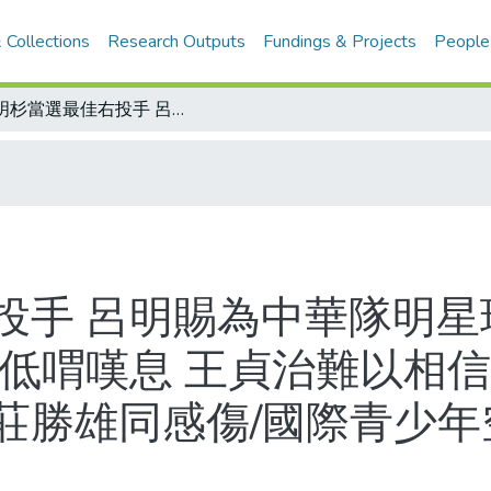
 Collections
Research Outputs
Fundings & Projects
People
康明杉當選最佳右投手 呂明賜為中華隊明星球員/嚴孝章猝逝震驚日本棒壇 楊伯森低喟嘆息 王貞治難以相信 高英傑紅了眼眶 郭源治、郭泰源、莊勝雄同感傷/國際青少年空手道賽 我國男子隊獲三項冠軍
投手 呂明賜為中華隊明星
森低喟嘆息 王貞治難以相信
莊勝雄同感傷/國際青少年