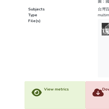
圖：國
Subjects
台灣百
Type
multim
File(s)
View metrics
Dow