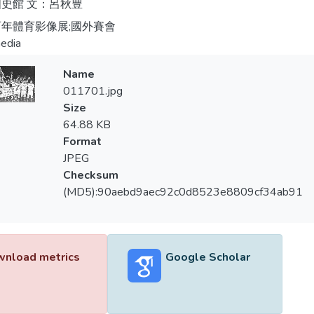
史館 文：呂秋豊
年體育影像展;國外賽會
edia
Name
011701.jpg
Size
64.88 KB
Format
JPEG
Checksum
(MD5):90aebd9aec92c0d8523e8809cf34ab91
nload metrics
Google Scholar