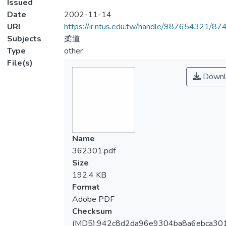
Issued
Date
2002-11-14
URI
https://ir.ntus.edu.tw/handle/987654321/87
Subjects
柔道
Type
other
File(s)
Downl
Name
362301.pdf
Size
192.4 KB
Format
Adobe PDF
Checksum
(MD5):942c8d2da96e9304ba8a6ebca30