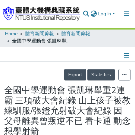
Log In
Home
體育新聞剪報
體育新聞剪報
Communities & Collections
全國中學運動會 張凱琳舉重2連霸 三項破大會紀錄 山上孩子被教練馴服/張鐙允射破大會紀錄 因父母離異曾叛逆不已 看卡通 動念想學射箭
Research Outputs
Fundings & Projects
Details
People
Export
Statistics
Organizations
全國中學運動會 張凱琳舉重2連
Statistics
霸 三項破大會紀錄 山上孩子被教
練馴服/張鐙允射破大會紀錄 因
父母離異曾叛逆不已 看卡通 動念
想學射箭