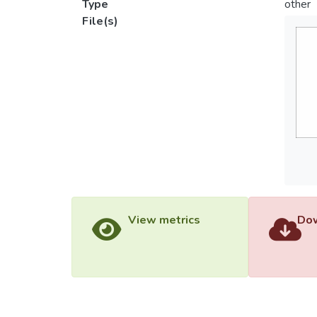
Type
other
File(s)
View metrics
Dow