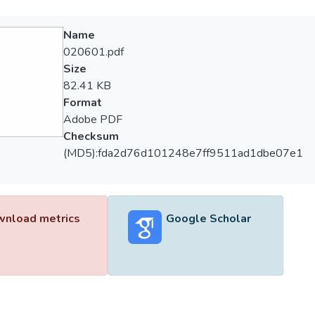
Name
020601.pdf
Size
82.41 KB
Format
Adobe PDF
Checksum
(MD5):fda2d76d101248e7ff9511ad1dbe07e1
nload metrics
Google Scholar