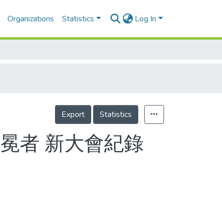
Organizations
Statistics
Log In
Export
Statistics
冕者 新大會紀錄