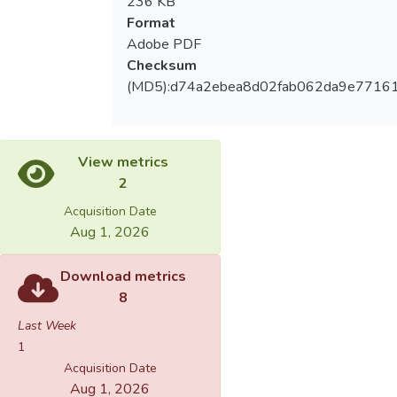
236 KB
Format
Adobe PDF
Checksum
(MD5):d74a2ebea8d02fab062da9e7716
View metrics
2
Acquisition Date
Aug 1, 2026
Download metrics
8
Last Week
1
Acquisition Date
Aug 1, 2026