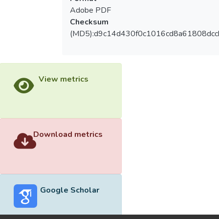
Adobe PDF
Checksum
(MD5):d9c14d430f0c1016cd8a61808dcc
View metrics
Download metrics
Google Scholar