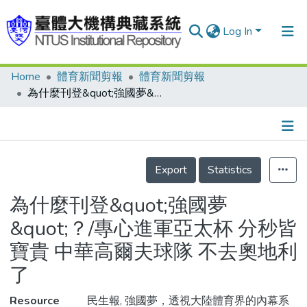
Log In
Home
體育新聞剪報
體育新聞剪報
Communities & Collections
為什麼刊登&quot;強國夢&quot;？/專心進軍亞太杯 分秒皆寶貴 中華高爾夫球隊 不去奧地利了
Research Outputs
Fundings & Projects
Details
People
Export
Statistics
Organizations
為什麼刊登&quot;強國夢
Statistics
&quot;？/專心進軍亞太杯 分秒皆
寶貴 中華高爾夫球隊 不去奧地利
了
Resource
民生報, 強國夢，透視大陸體育界的內幕系