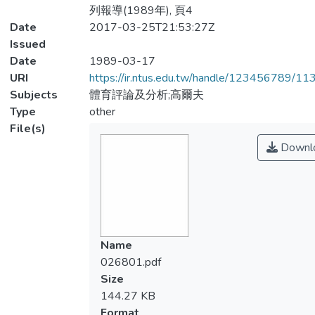
列報導(1989年), 頁4
Date
2017-03-25T21:53:27Z
Issued
Date
1989-03-17
URI
https://ir.ntus.edu.tw/handle/123456789/1
Subjects
體育評論及分析;高爾夫
Type
other
File(s)
Downl
Name
026801.pdf
Size
144.27 KB
Format