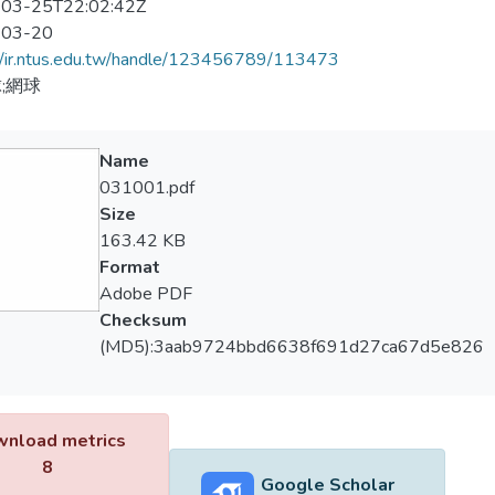
03-25T22:02:42Z
-03-20
//ir.ntus.edu.tw/handle/123456789/113473
;網球
Name
031001.pdf
Size
163.42 KB
Format
Adobe PDF
Checksum
(MD5):3aab9724bbd6638f691d27ca67d5e826
nload metrics
8
Google Scholar