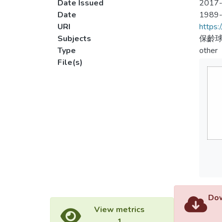
Date Issued
2017-
Date
1989
URI
https:
Subjects
保齡球
Type
other
File(s)
Dow
View metrics
1