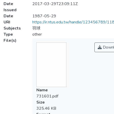
Date
2017-03-29T23:09:11Z
Issued
Date
1987-05-29
URI
https://ir.ntus.edu.tw/handle/123456789/1
Subjects
羽球
Type
other
File(s)
Downl
Name
731601.pdf
Size
325.46 KB