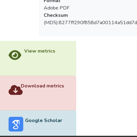
Format
Adobe PDF
Checksum
(MD5):8277ff290f858d7a00114a51dd7
View metrics
Download metrics
Google Scholar