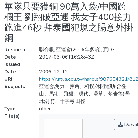
華隊只要獲銅 90萬入袋/中國跨
欄王 劉翔破亞運 我女子400接力
跑進46秒 拜泰國犯規之賜意外掛
銅
Resource
聯合報, 亞運會(2006年多哈), 頁D7
Date
2017-03-06T16:28:43Z
Issued
Date
2006-12-13
URI
https://ir.ntus.edu.tw/handle/987654321/81
Subjects
亞運會;角力、摔角、相撲;休閒運動(含登
山、馬術、飛盤、現代、滑草、攀岩等);壘
球;射箭、十字弓;田徑
Type
other
File(s)
Downl