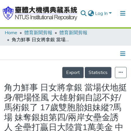
Log In
Home
體育新聞剪報
體育新聞剪報
Communities & Collections
角力鮮事 日女將拿銀 當場伏地挺身/靶場怪風 大雄射銅自認不好/馬術銀了 17歲雙胞胎姐妹縱?馬場 妹奪銀姐第四/兩岸女壘金誘人 全壘打贏日大陸賞1萬美金 中華隊只要獲銅 90萬入袋/中國跨欄王 劉翔破亞運 我女子400接力跑進46秒 拜泰國犯規之賜意外掛銅
Research Outputs
Fundings & Projects
Details
People
Export
Statistics
Organizations
角力鮮事 日女將拿銀 當場伏地挺
Statistics
身/靶場怪風 大雄射銅自認不好/
馬術銀了 17歲雙胞胎姐妹縱?馬
場 妹奪銀姐第四/兩岸女壘金誘
人 全壘打贏日大陸賞1萬美金 中