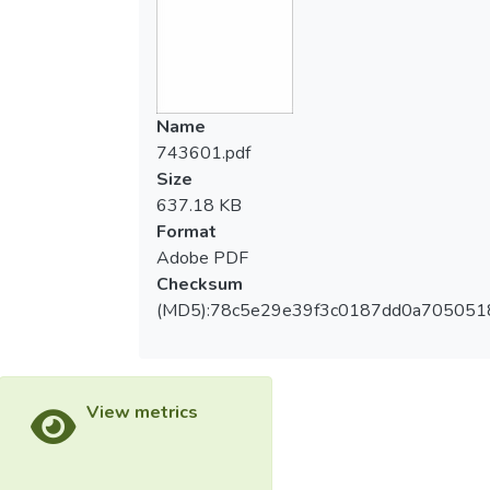
Name
743601.pdf
Size
637.18 KB
Format
Adobe PDF
Checksum
(MD5):78c5e29e39f3c0187dd0a705051
View metrics