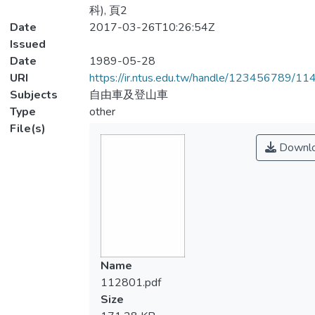
科), 頁2
Date
2017-03-26T10:26:54Z
Issued
Date
1989-05-28
URI
https://ir.ntus.edu.tw/handle/123456789/1
Subjects
自由車及登山車
Type
other
File(s)
Downl
Name
112801.pdf
Size