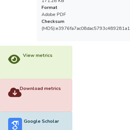
171.28 KB
Format
Adobe PDF
Checksum
(MD5):e3976fa7ac08dac5793c489281a1
View metrics
Download metrics
Google Scholar