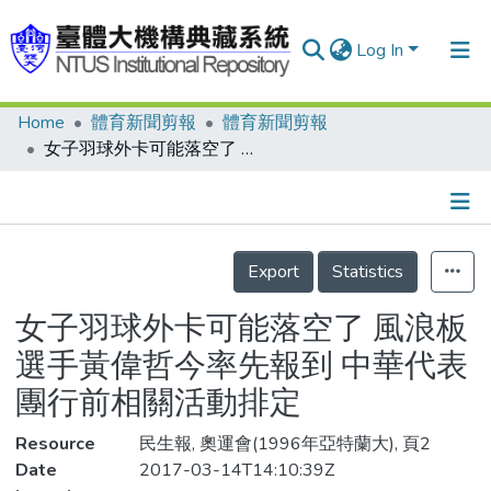
Log In
Home
體育新聞剪報
體育新聞剪報
Communities & Collections
女子羽球外卡可能落空了 風浪板選手黃偉哲今率先報到 中華代表團行前相關活動排定
Research Outputs
Fundings & Projects
Details
People
Export
Statistics
Organizations
女子羽球外卡可能落空了 風浪板
Statistics
選手黃偉哲今率先報到 中華代表
團行前相關活動排定
Resource
民生報, 奧運會(1996年亞特蘭大), 頁2
Date
2017-03-14T14:10:39Z