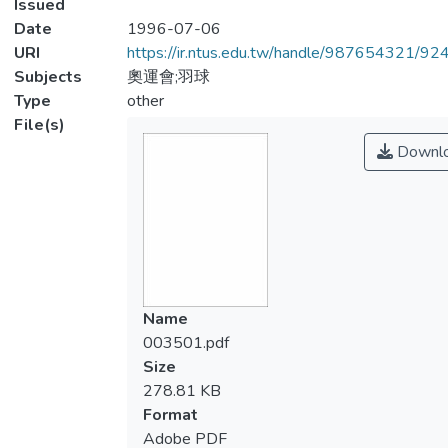
Issued
Date
1996-07-06
URI
https://ir.ntus.edu.tw/handle/987654321/92
Subjects
奧運會;羽球
Type
other
File(s)
Downl
Name
003501.pdf
Size
278.81 KB
Format
Adobe PDF