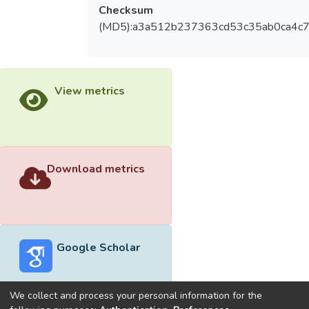
Checksum
(MD5):a3a512b237363cd53c35ab0ca4c7
View metrics
Download metrics
Google Scholar
We collect and process your personal information for the