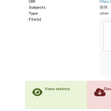
URI
https:
Subjects
排球
Type
other
File(s)
View metrics
Dow