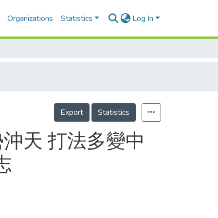
Organizations
Statistics
Log In
Export
Statistics
勢沖天 打法多變中
志