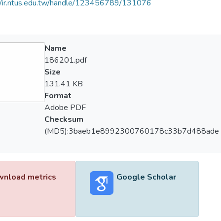
//ir.ntus.edu.tw/handle/123456789/131076
Name
186201.pdf
Size
131.41 KB
Format
Adobe PDF
Checksum
(MD5):3baeb1e8992300760178c33b7d488ade
nload metrics
Google Scholar