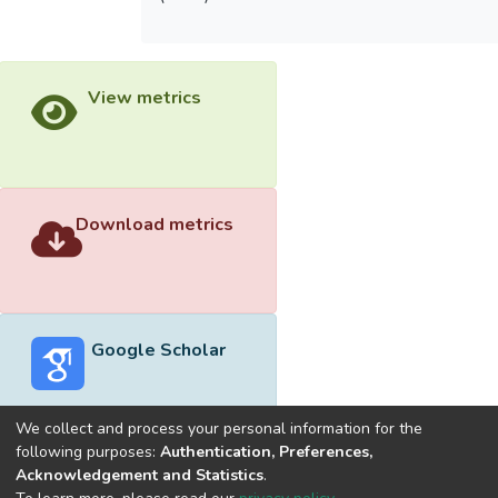
View metrics
Download metrics
Google Scholar
We collect and process your personal information for the
following purposes:
Authentication, Preferences,
Acknowledgement and Statistics
.
Built with
DSpace-CRIS software
- Extension maintained and