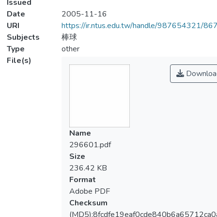
Issued
Date
2005-11-16
URI
https://ir.ntus.edu.tw/handle/987654321/86
Subjects
棒球
Type
other
File(s)
Downloa
Name
296601.pdf
Size
236.42 KB
Format
Adobe PDF
Checksum
(MD5):8fcdfe19eaf0cde840b6a65712ca0