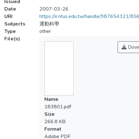
Issued
Date
2007-03-26
URI
https://ir.ntus.edu.tw/handle/987654321/85
Subjects
運動科學
Type
other
File(s)
Down
Name
183801.pdf
Size
266.8 KB
Format
Adobe PDF