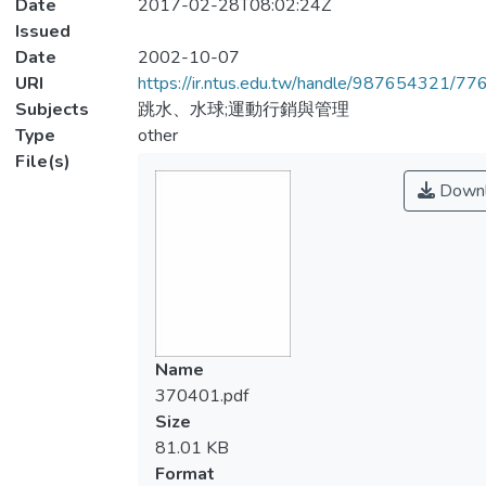
Date
2017-02-28T08:02:24Z
Issued
Date
2002-10-07
URI
https://ir.ntus.edu.tw/handle/987654321/77
Subjects
跳水、水球;運動行銷與管理
Type
other
File(s)
Downl
Name
370401.pdf
Size
81.01 KB
Format