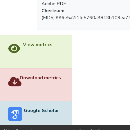
Adobe PDF
Checksum
(MD5):886e5a2f1fe5760a8943b109ea7
View metrics
Download metrics
Google Scholar