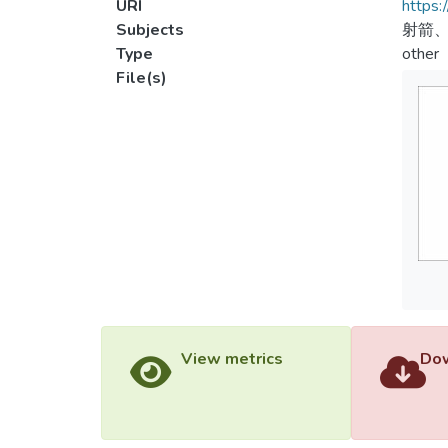
URI
https:
Subjects
射箭、
Type
other
File(s)
View metrics
Dow