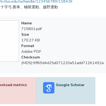
//ir.ntus.edu.tw/handle/123456789/118426
十字弓;賽車、極限運動、越野運動
Name
715801.pdf
Size
170.27 KB
Format
Adobe PDF
Checksum
(MD5):9ff69d4d25d071220a51add71261492a
nload metrics
Google Scholar