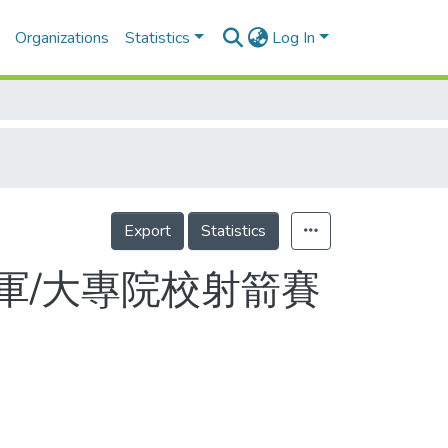
Organizations
Statistics
Log In
Export
Statistics
軍/大專院校射箭賽