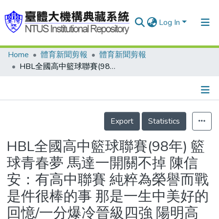
Log In
Home
體育新聞剪報
體育新聞剪報
Communities & Collections
HBL全國高中籃球聯賽(98年) 籃球青春夢 馬達一開關不掉 陳信安：有高中聯賽 純粹為榮譽而戰是件很棒的事 那是一生中美好的回憶/一分爆冷晉級四強 陽明高中女子組教練李台英飆淚：爸能看轉播了/不再想冠軍 松山高中14連勝/HBL戰績表/球場之外 校園也瘋狂 加油餐賣翻
Research Outputs
Fundings & Projects
Details
People
Export
Statistics
Organizations
HBL全國高中籃球聯賽(98年) 籃
Statistics
球青春夢 馬達一開關不掉 陳信
安：有高中聯賽 純粹為榮譽而戰
是件很棒的事 那是一生中美好的
回憶/一分爆冷晉級四強 陽明高