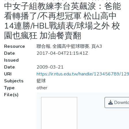
中女子組教練李台英飆淚：爸能
看轉播了/不再想冠軍 松山高中
14連勝/HBL戰績表/球場之外 校
園也瘋狂 加油餐賣翻
Resource
聯合報, 全國高中籃球聯賽, 頁A3
Date
2017-04-04T21:15:41Z
Issued
Date
2009-03-21
URI
https://ir.ntus.edu.tw/handle/123456789/1
Subjects
籃球
Type
other
File(s)
Downl