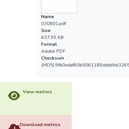
Name
030801.pdf
Size
637.95 KB
Format
Adobe PDF
Checksum
(MD5):9fb0edaf60b5061185cbbbfcb326
View metrics
Download metrics