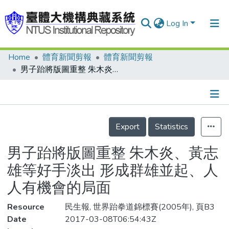
Log In
Home
體育新聞剪報
體育新聞剪報
Communities & Collections
男子跆將版圖重整 朱木炎、黃志雄等好手淡出 形成群雄並起、人人有機會的局面
Research Outputs
Fundings & Projects
Details
People
Export
Statistics
Organizations
男子跆將版圖重整 朱木炎、黃志
Statistics
雄等好手淡出 形成群雄並起、人
人有機會的局面
Resource
民生報, 世界跆拳道錦標賽(2005年), 頁B3
Date
2017-03-08T06:54:43Z