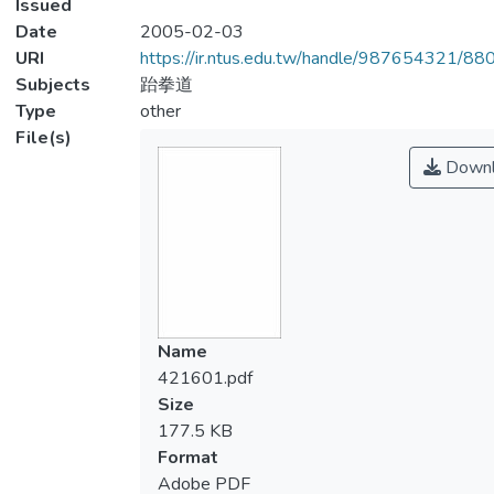
Issued
Date
2005-02-03
URI
https://ir.ntus.edu.tw/handle/987654321/88
Subjects
跆拳道
Type
other
File(s)
Downl
Name
421601.pdf
Size
177.5 KB
Format
Adobe PDF