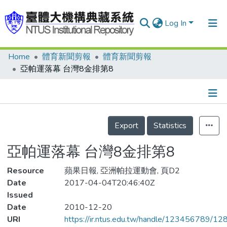
Log In
Home
體育新聞剪報
體育新聞剪報
Communities & Collections
亞帕運落幕 台灣8金排第8
Research Outputs
Fundings & Projects
Details
People
Export
Statistics
Organizations
亞帕運落幕 台灣8金排第8
Statistics
Resource
蘋果日報, 亞洲帕拉運動會, 頁D2
Date
2017-04-04T20:46:40Z
Issued
Date
2010-12-20
URI
https://ir.ntus.edu.tw/handle/123456789/1