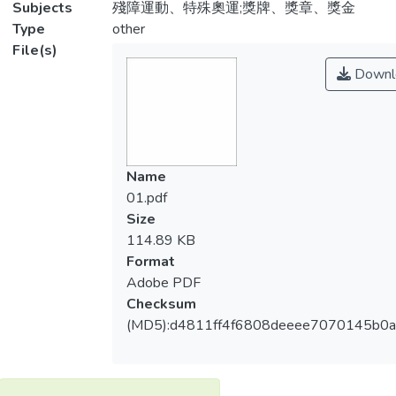
Subjects
殘障運動、特殊奧運;獎牌、獎章、獎金
Type
other
File(s)
Downl
Name
01.pdf
Size
114.89 KB
Format
Adobe PDF
Checksum
(MD5):d4811ff4f6808deeee7070145b0