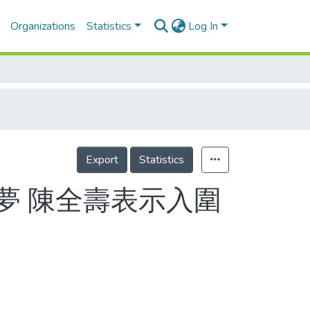
Organizations
Statistics
Log In
Export
Statistics
夢 陳全壽表示入圍