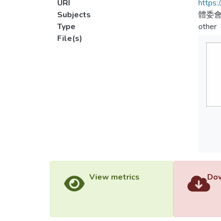
URI
https:
Subjects
體委會
Type
other
File(s)
View metrics
Dow