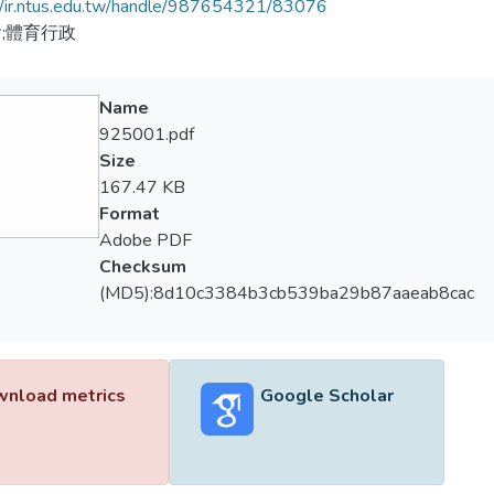
//ir.ntus.edu.tw/handle/987654321/83076
;體育行政
Name
925001.pdf
Size
167.47 KB
Format
Adobe PDF
Checksum
(MD5):8d10c3384b3cb539ba29b87aaeab8cac
nload metrics
Google Scholar