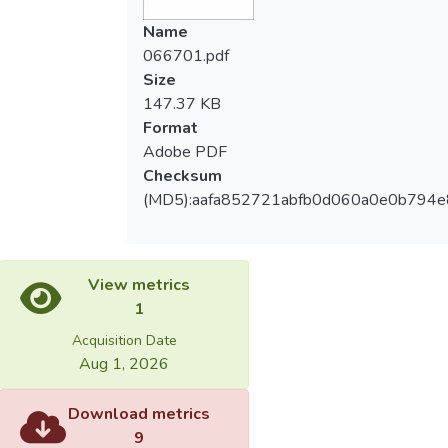
Name
066701.pdf
Size
147.37 KB
Format
Adobe PDF
Checksum
(MD5):aafa852721abfb0d060a0e0b794
View metrics
1
Acquisition Date
Aug 1, 2026
Download metrics
9