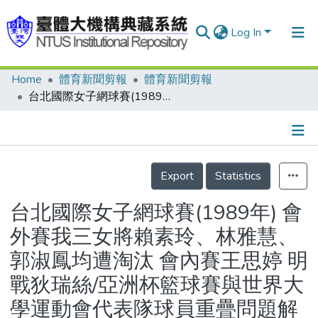
Log In
Home
體育新聞剪報
體育新聞剪報
Communities & Collections
台北國際女子網球賽(1989年) 會外賽我三女將賴素玲、林雅慧、郭淑鳳均遭淘汰 會內賽王思婷 明戰狄瑞絲/亞洲杯籃球賽與世界大學運動會代表隊球員重疊問題解決了 大專聯賽後 再選兩人加入中華男籃
Research Outputs
Fundings & Projects
Details
People
Export
Statistics
Organizations
台北國際女子網球賽(1989年) 會
Statistics
外賽我三女將賴素玲、林雅慧、
郭淑鳳均遭淘汰 會內賽王思婷 明
戰狄瑞絲/亞洲杯籃球賽與世界大
學運動會代表隊球員重疊問題解