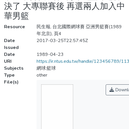
決了 大專聯賽後 再選兩人加入中
華男籃
Resource
民生報, 台北國際網球賽 亞洲男籃賽(1989
年北京), 頁4
Date
2017-03-25T22:57:45Z
Issued
Date
1989-04-23
URI
https://ir.ntus.edu.tw/handle/123456789/1
Subjects
網球;籃球
Type
other
File(s)
Downl