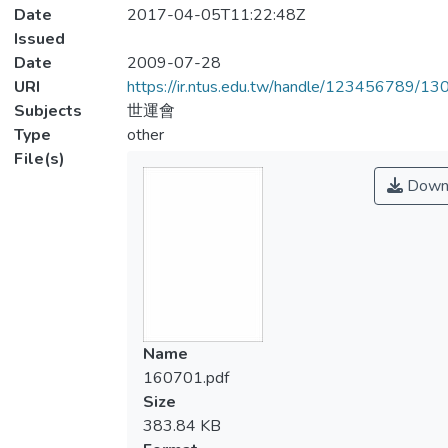
Date
2017-04-05T11:22:48Z
Issued
Date
2009-07-28
URI
https://ir.ntus.edu.tw/handle/123456789/1
Subjects
世運會
Type
other
File(s)
Down
Name
160701.pdf
Size
383.84 KB