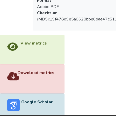
Format
Adobe PDF
Checksum
(MD5):19f478d9e5a0620bbe6dae47c51
View metrics
Download metrics
Google Scholar