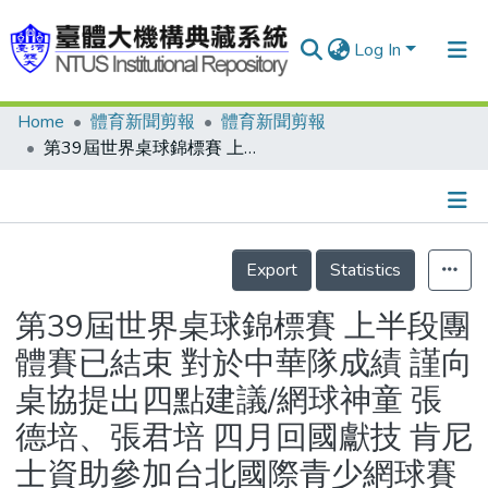
Log In
Home
體育新聞剪報
體育新聞剪報
Communities & Collections
第39屆世界桌球錦標賽 上半段團體賽已結束 對於中華隊成績 謹向桌協提出四點建議/網球神童 張德培、張君培 四月回國獻技 肯尼士資助參加台北國際青少網球賽
Research Outputs
Fundings & Projects
Details
People
Export
Statistics
Organizations
第39屆世界桌球錦標賽 上半段團
Statistics
體賽已結束 對於中華隊成績 謹向
桌協提出四點建議/網球神童 張
德培、張君培 四月回國獻技 肯尼
士資助參加台北國際青少網球賽