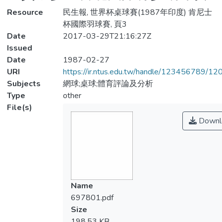
Resource
民生報, 世界杯桌球賽(1987年印度) 肯尼士
杯國際羽球賽, 頁3
Date
2017-03-29T21:16:27Z
Issued
Date
1987-02-27
URI
https://ir.ntus.edu.tw/handle/123456789/1
Subjects
網球;桌球;體育評論及分析
Type
other
File(s)
Downl
Name
697801.pdf
Size
198.53 KB