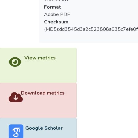
Format
Adobe PDF
Checksum
(MD5):dd3545d3a2c523808a035c7efe0
View metrics
Download metrics
Google Scholar