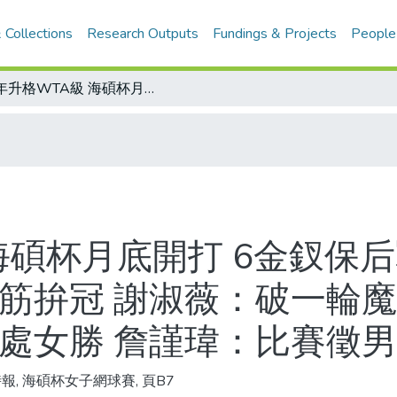
 Collections
Research Outputs
Fundings & Projects
People
後年升格WTA級 海碩杯月底開打 6金釵保后戰 詹詠然：先養好身體 張凱貞：用腦筋拚冠 謝淑薇：破一輪魔咒 莊佳容：搶雙打后座 許文馨：要搶處女勝 詹謹瑋：比賽徵男友
海碩杯月底開打 6金釵保
腦筋拚冠 謝淑薇：破一輪魔
搶處女勝 詹謹瑋：比賽徵
報, 海碩杯女子網球賽, 頁B7