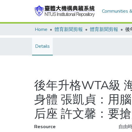
Communities &
Home
體育新聞剪報
體育新聞剪報
Details
後年升格WTA級 
身體 張凱貞：用
后座 許文馨：要
Resource
自由時