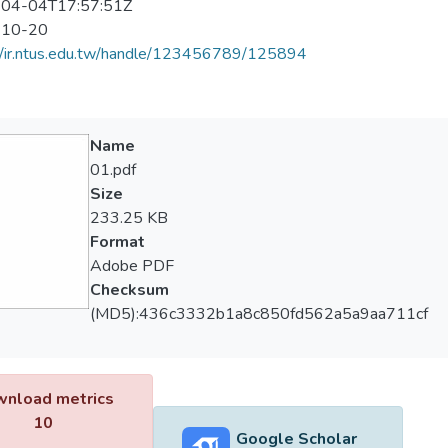
04-04T17:57:51Z
-10-20
//ir.ntus.edu.tw/handle/123456789/125894
Name
01.pdf
Size
233.25 KB
Format
Adobe PDF
Checksum
(MD5):436c3332b1a8c850fd562a5a9aa711cf
nload metrics
10
Google Scholar