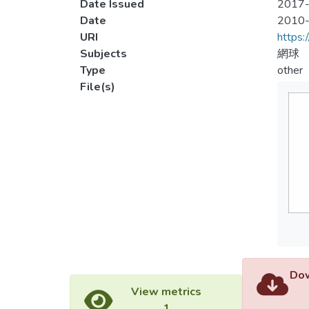
Date Issued
2017-
Date
2010
URI
https:
Subjects
網球
Type
other
File(s)
Dow
View metrics
1