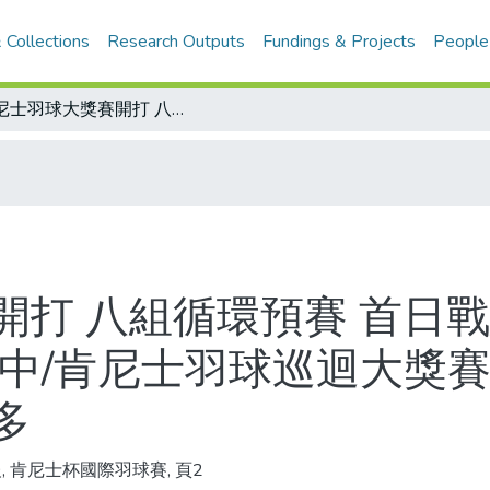
 Collections
Research Outputs
Fundings & Projects
People
肯尼士羽球大獎賽開打 八組循環預賽 首日戰績揭曉/申請加入亞奧會 中華奧會交涉中/肯尼士羽球巡迴大獎賽 各路英雄臨陣磨槍 球場之外輕鬆畫面多
開打 八組循環預賽 首日戰
涉中/肯尼士羽球巡迴大獎賽
多
, 肯尼士杯國際羽球賽, 頁2