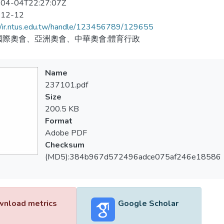
04-04T22:27:07Z
-12-12
//ir.ntus.edu.tw/handle/123456789/129655
國際奧會、亞洲奧會、中華奧會;體育行政
Name
237101.pdf
Size
200.5 KB
Format
Adobe PDF
Checksum
(MD5):384b967d572496adce075af246e18586
nload metrics
Google Scholar