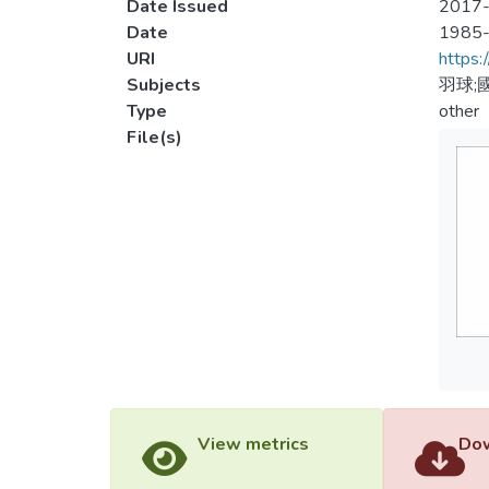
Date Issued
2017-
Date
1985
URI
https:
Subjects
羽球;
Type
other
File(s)
View metrics
Dow