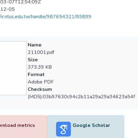
03-07T12:54:09Z
-12-05
//ir.ntus.edu.tw/handle/987654321/85899
Name
211001.pdf
Size
373.39 KB
Format
Adobe PDF
Checksum
(MD5):03b97630c94c2b11a29a29a34623a54f
nload metrics
Google Scholar