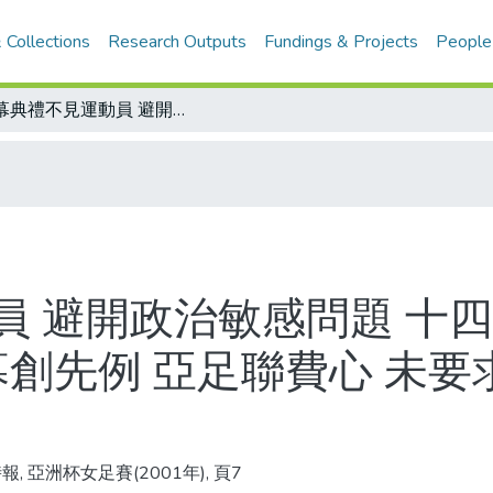
 Collections
Research Outputs
Fundings & Projects
People
開幕典禮不見運動員 避開政治敏感問題 十四國家地區會旗依序出場/新聞幕後 開幕創先例 亞足聯費心 未要求與賽球隊進場 各會員國亦諒解
員 避開政治敏感問題 十
幕創先例 亞足聯費心 未要
, 亞洲杯女足賽(2001年), 頁7