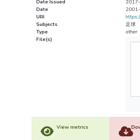
Date Issued
2017-
Date
2001
URI
https:
Subjects
足球
Type
other
File(s)
View metrics
Dow