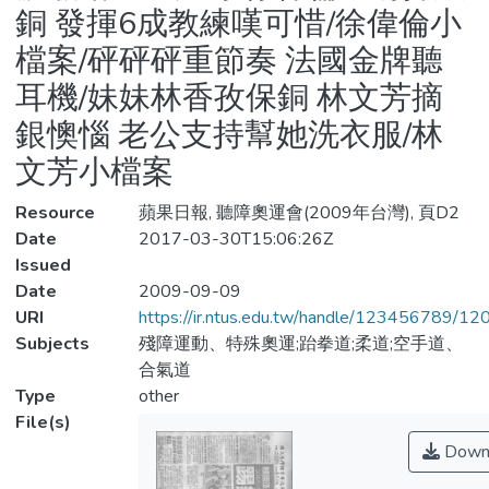
銅 發揮6成教練嘆可惜/徐偉倫小
檔案/砰砰砰重節奏 法國金牌聽
耳機/妹妹林香孜保銅 林文芳摘
銀懊惱 老公支持幫她洗衣服/林
文芳小檔案
Resource
蘋果日報, 聽障奧運會(2009年台灣), 頁D2
Date
2017-03-30T15:06:26Z
Issued
Date
2009-09-09
URI
https://ir.ntus.edu.tw/handle/123456789/1
Subjects
殘障運動、特殊奧運;跆拳道;柔道;空手道、
合氣道
Type
other
File(s)
Down