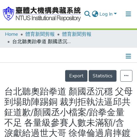
Log In
Home
體育新聞剪報
體育新聞剪報
Communities & Collections
台北聽奧跆拳道 顏國丞沉穩 父母到場助陣踢銅 裁判拒執法逼邱共鉦道歉/顏國丞小檔案/跆拳金量不足 各量級參賽人數未滿額/含淚獻給過世大哥 徐偉倫過肩摔鍍銅 發揮6成教練嘆可惜/徐偉倫小檔案/砰砰砰重節奏 法國金牌聽耳機/妹妹林香孜保銅 林文芳摘銀懊惱 老公支持幫她洗衣服/林文芳小檔案
Research Outputs
Fundings & Projects
Details
People
Export
Statistics
Organizations
台北聽奧跆拳道 顏國丞沉穩 父母
Statistics
到場助陣踢銅 裁判拒執法逼邱共
鉦道歉/顏國丞小檔案/跆拳金量
不足 各量級參賽人數未滿額/含
淚獻給過世大哥 徐偉倫過肩摔鍍