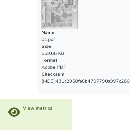
Name
01.pdf
Size
559.88 KB
Format
Adobe PDF
Checksum
(MD5):431c2950fe6b4707790a997c280
View metrics