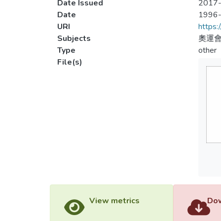
Date Issued
2017-
Date
1996
URI
https:
Subjects
奧運會
Type
other
File(s)
View metrics
Dow