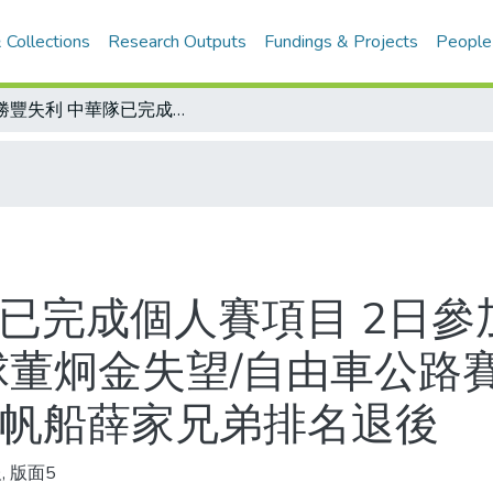
 Collections
Research Outputs
Fundings & Projects
People
謝勝豐失利 中華隊已完成個人賽項目 2日參加男女團體賽/正中靶心 京郁金準/羽球董炯金失望/自由車公路賽 理查贏的驚險/拳擊古巴連栽兩跟斗/帆船薛家兄弟排名退後
已完成個人賽項目 2日參
球董炯金失望/自由車公路賽
/帆船薛家兄弟排名退後
, 版面5