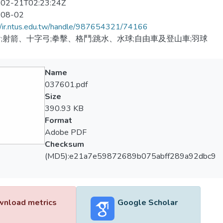
02-21T02:23:24Z
-08-02
//ir.ntus.edu.tw/handle/987654321/74166
;射箭、十字弓;拳擊、格鬥;跳水、水球;自由車及登山車;羽球
Name
037601.pdf
Size
390.93 KB
Format
Adobe PDF
Checksum
(MD5):e21a7e59872689b075abff289a92dbc9
nload metrics
Google Scholar