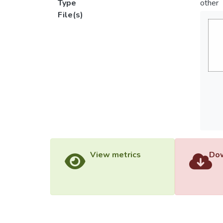
Type
other
File(s)
View metrics
Dow