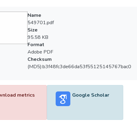
Name
549701.pdf
Size
95.58 KB
Format
Adobe PDF
Checksum
(MD5):b3f48fc3de66da53f55125145767bac0
nload metrics
Google Scholar