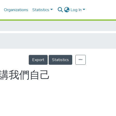
Organizations
Statistics
Log In
Export
Statistics
講講我們自己