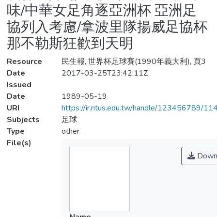
味/中華女足角逐亞洲杯 亞洲足
協列入考慮/拿波里隊揚威足協杯
那不勒斯狂歡到天明
Resource
民生報, 世界杯足球賽(1990年義大利), 頁3
Date
2017-03-25T23:42:11Z
Issued
Date
1989-05-19
URI
https://ir.ntus.edu.tw/handle/123456789/1
Subjects
足球
Type
other
File(s)
Down