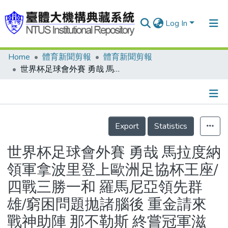
Log In
Home
體育新聞剪報
體育新聞剪報
Communities & Collections
世界杯足球會外賽 勇哉 馬拉度納 領軍拿波里登上歐洲足協杯王座/四戰三勝一和 羅馬尼亞領先群雄/窮困問題拋諸腦後 重金請來戰神助陣 那不勒斯 終嘗冠軍滋味/中華女足角逐亞洲杯 亞洲足協列入考慮/拿波里隊揚威足協杯 那不勒斯狂歡到天明
Research Outputs
Fundings & Projects
Details
People
Export
Statistics
Organizations
世界杯足球會外賽 勇哉 馬拉度納
Statistics
領軍拿波里登上歐洲足協杯王座/
四戰三勝一和 羅馬尼亞領先群
雄/窮困問題拋諸腦後 重金請來
戰神助陣 那不勒斯 終嘗冠軍滋