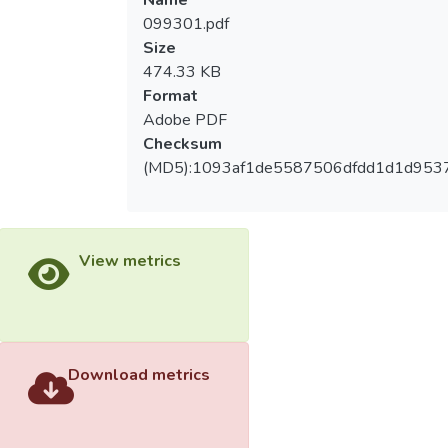
Name
099301.pdf
Size
474.33 KB
Format
Adobe PDF
Checksum
(MD5):1093af1de5587506dfdd1d1d953
View metrics
Download metrics