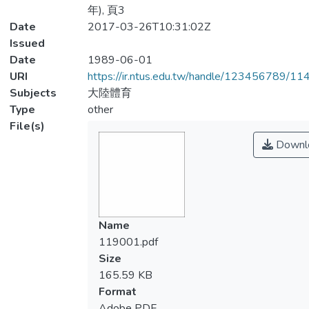
年), 頁3
Date
2017-03-26T10:31:02Z
Issued
Date
1989-06-01
URI
https://ir.ntus.edu.tw/handle/123456789/1
Subjects
大陸體育
Type
other
File(s)
Downl
Name
119001.pdf
Size
165.59 KB
Format
Adobe PDF