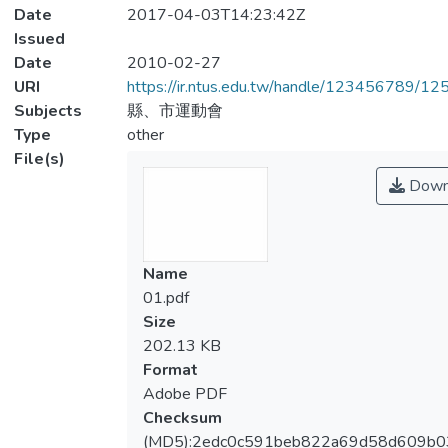
Date
2017-04-03T14:23:42Z
Issued
Date
2010-02-27
URI
https://ir.ntus.edu.tw/handle/123456789/1
Subjects
縣、市運動會
Type
other
File(s)
Down
Name
01.pdf
Size
202.13 KB
Format
Adobe PDF
Checksum
(MD5):2edc0c591beb822a69d58d609b0