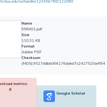
//ir.ntus.edu.tw/handle/123456789/122080
Name
998401.pdf
Size
110.31 KB
Format
Adobe PDF
Checksum
(MD5):9527ddbb066176dded7c2427520a4f54
nload metrics
8
Google Scholar