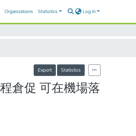
Organizations
Statistics
Log In
Export
Statistics
程倉促 可在機場落