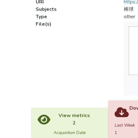
URI
https:
Subjects
棒球
Type
other
File(s)
Dow
View metrics
2
Last Week
Acquisition Date
1